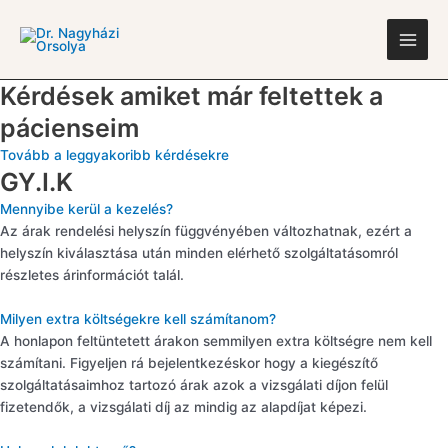
Skip
Main
to
Men
content
Kérdések amiket már feltettek a
pácienseim
Tovább a leggyakoribb kérdésekre
GY.I.K
Mennyibe kerül a kezelés?
Az árak rendelési helyszín függvényében változhatnak, ezért a
helyszín kiválasztása után minden elérhető szolgáltatásomról
részletes árinformációt talál.
Milyen extra költségekre kell számítanom?
A honlapon feltüntetett árakon semmilyen extra költségre nem kell
számítani. Figyeljen rá bejelentkezéskor hogy a kiegészítő
szolgáltatásaimhoz tartozó árak azok a vizsgálati díjon felül
fizetendők, a vizsgálati díj az mindig az alapdíjat képezi.