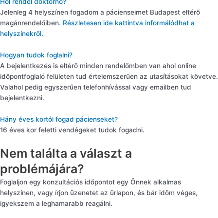
Hol rendel doktornő?
Jelenleg 4 helyszínen fogadom a pácienseimet Budapest eltérő
magánrendelőiben.
Részletesen ide kattintva informálódhat a
helyszínekről.
Hogyan tudok foglalni?
A bejelentkezés is eltérő minden rendelőmben van ahol online
időpontfoglaló felületen tud értelemszerűen az utasításokat követve.
Valahol pedig egyszerűen telefonhívással vagy emailben tud
bejelentkezni.
Hány éves kortól fogad pácienseket?
16 éves kor feletti vendégeket tudok fogadni.
Nem találta a választ a
problémájára?
Foglaljon egy konzultációs időpontot egy Önnek alkalmas
helyszínen, vagy írjon üzenetet az űrlapon, és bár időm véges,
igyekszem a leghamarabb reagálni.